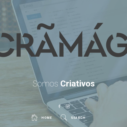
uções
b
Somos
Criativos.
HOME
SEARCH