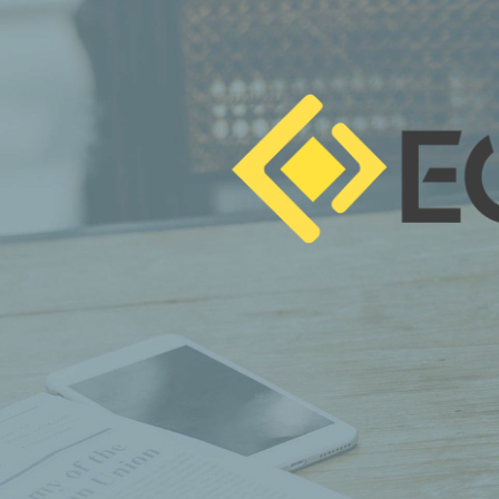
Sol
We